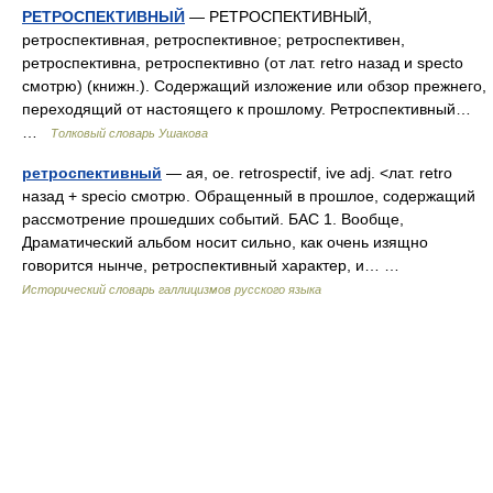
РЕТРОСПЕКТИВНЫЙ
— РЕТРОСПЕКТИВНЫЙ,
ретроспективная, ретроспективное; ретроспективен,
ретроспективна, ретроспективно (от лат. retro назад и specto
смотрю) (книжн.). Содержащий изложение или обзор прежнего,
переходящий от настоящего к прошлому. Ретроспективный…
…
Толковый словарь Ушакова
ретроспективный
— ая, ое. retrospectif, ive adj. <лат. retro
назад + specio смотрю. Обращенный в прошлое, содержащий
рассмотрение прошедших событий. БАС 1. Вообще,
Драматический альбом носит сильно, как очень изящно
говорится нынче, ретроспективный характер, и… …
Исторический словарь галлицизмов русского языка