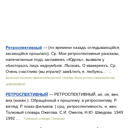
Ретроспективный
— (по времени назадъ оглядывающійся,
касающійся прошлаго). Ср. Мои ретроспективные разсказы,
напечатанные подъ заглавіемъ «Юдоль», вызвали у
нѣкоторыхъ лицъ недоумѣніе. Лѣсковъ. О квакереяхъ. Ср.
Очень счастливо (вы играли)! замѣтилъ я, любуясь… …
Большой толково-фразеологический словарь Михельсона (оригинальная
орфография)
РЕТРОСПЕКТИВНЫЙ
— РЕТРОСПЕКТИВНЫЙ, ая, ое; вен,
вна (книжн.). Обращённый к прошлому, в ретроспективу. Р.
взгляд. Р. показ фильмов. | сущ. ретроспективность, и, жен.
Толковый словарь Ожегова. С.И. Ожегов, Н.Ю. Шведова. 1949
1992 …
Толковый словарь Ожегова